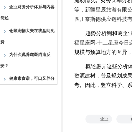
流动情况。财务比率分
企业财务分析体系与内容
等，
新疆星辰旅游有限公司
简述
四川奈斯德供应链科技
仓鼠宠物大夫在线盘问免
趋势分析则和蔼企
费
福星座网-十二星座今日
规模与预算地方的互异
为什么说养虎斑猫造反
概述愚弄这些分析
安？
资源建树，普及规划成
健康素食谱，可口又养分
考。因此，竖立科学、
企业