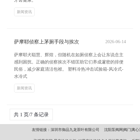
牙齿健康。
新闻资讯
萨摩耶侦察上茅厕手段与挨次
2026-06-14
萨摩耶犬聪慧、辉煌，但随机在如厕侦察上会让东说念主
感到困扰。正确的侦察挨次不错匡助它们养成邃密的排便
民俗，减少家庭清洁包袱。 塑料冷热冲击试验箱-风冷式-
水冷式
新闻资讯
共 1 页/7 条记录
友情链接：
深圳市御品九龙茶叶有限公司
沈阳泵阀网|阀门|离