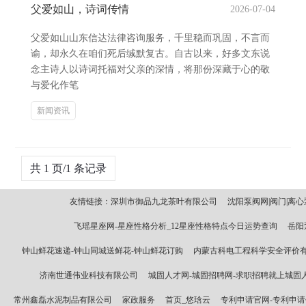
父爱如山，诗词传情
2026-07-04
父爱如山山东信达法律咨询服务，千里稳而巩固，不言而
谕，却永久在咱们死后缄默复古。自古以来，好多文东说
念主诗人以诗词托福对父亲的深情，将那份深藏于心的敬
与爱化作笔
新闻资讯
共 1 页/1 条记录
友情链接：
深圳市御品九龙茶叶有限公司
沈阳泵阀网|阀门|离
飞瑶星座网-星座性格分析_12星座性格特点今日运势查询
岳阳
钟山鲜花速递-钟山同城送鲜花-钟山鲜花订购
内蒙古科电工程科学安全评价
济南世通伟业科技有限公司
城固人才网-城固招聘网-求职招聘就上城固
常州鑫磊水泥制品有限公司
家政服务
首页_悠琀云
专利申请官网-专利申请