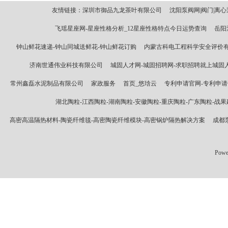
友情链接：
深圳市御品九龙茶叶有限公司
沈阳泵阀网|阀门|离
飞瑶星座网-星座性格分析_12星座性格特点今日运势查询
岳阳
钟山鲜花速递-钟山同城送鲜花-钟山鲜花订购
内蒙古科电工程科学安全评价
济南世通伟业科技有限公司
城固人才网-城固招聘网-求职招聘就上城固
常州鑫磊水泥制品有限公司
家政服务
首页_悠琀云
专利申请官网-专利申请
湖北陶粒-江西陶粒-湖南陶粒-安徽陶粒-重庆陶粒-广东陶粒-战
高密高温隔热材料-陶瓷纤维毯-高密陶瓷纤维模块-高密锅炉隔热解决方案
成都
Powe